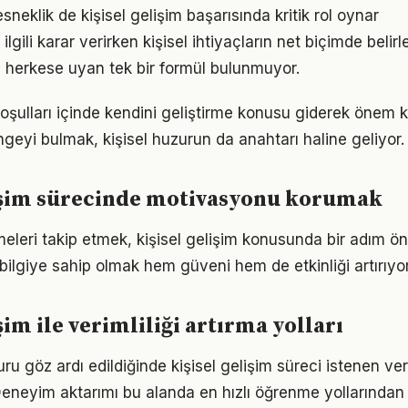
neklik de kişisel gelişim başarısında kritik rol oynar
e ilgili karar verirken kişisel ihtiyaçların net biçimde beli
 herkese uyan tek bir formül bulunmuyor.
ulları içinde kendini geliştirme konusu giderek önem ka
geyi bulmak, kişisel huzurun da anahtarı haline geliyor.
lişim sürecinde motivasyonu korumak
meleri takip etmek, kişisel gelişim konusunda bir adım ö
bilgiye sahip olmak hem güveni hem de etkinliği artırıyor
şim ile verimliliği artırma yolları
suru göz ardı edildiğinde kişisel gelişim süreci istenen ve
eneyim aktarımı bu alanda en hızlı öğrenme yollarından b