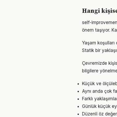
Hangi kişis
self-improvement
önem taşıyor. Ka
Yaşam koşulları d
Statik bir yaklaş
Çevremizde kişis
bilgilere yönelm
Küçük ve ölçülebil
Aynı anda çok faz
Farklı yaklaşıml
Günlük küçük eyl
Düzenli öz değer