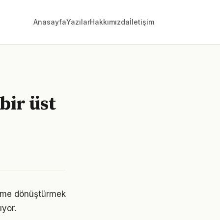
Anasayfa
Yazılar
Hakkımızda
İletişim
bir üst
eyime dönüştürmek
yor.