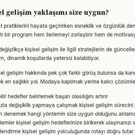
el gelişim yaklaşımı size uygun?
 pratiklerini hayata geçirirken esneklik ve özgünlük d
tı bir program hem ilerlemeyi zorlaştırır hem de motivas
eğiştikçe kişisel gelişim ile ilgili stratejilerin de güncel
ım, dinamik koşullarda yetersiz kalabiliyor.
el gelişim hakkında pek çok farklı görüş bulunsa da kanı
ek en sağlıklı yol. Modaya kapılmak yerine kalıcı çözümle
ir hedefler belirlemek başarı olasılığını artırır
la değişiklik yapmaya çalışmak kişisel gelişim sürecini z
arı denemek hangi yöntemin size uygun olduğunu anlama
emler kişisel gelişim hedeflerinize birikerek ulaşmanızı 
lendirme kişisel gelişim yolculuğunda rotayı doğru tutar