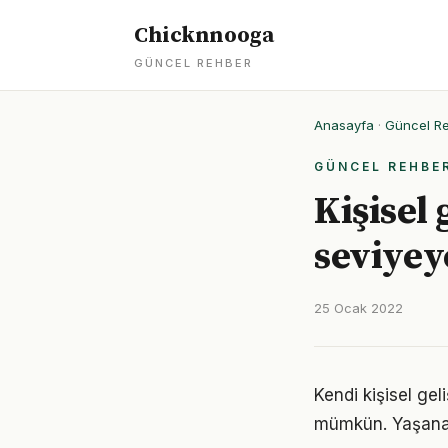
Chicknnooga
GÜNCEL REHBER
Anasayfa
·
Güncel R
GÜNCEL REHBE
Kişisel 
seviyey
25 Ocak 2022
Kendi kişisel ge
mümkün. Yaşanan