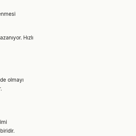
rlenmesi
zanıyor. Hızlı
nde olmayı
.
rimi
iridir.