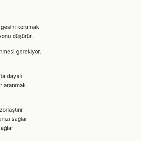
engesini korumak
yonu düşürür.
lenmesi gerekiyor.
ta dayalı
r aranmalı.
orlaştırır
nızı sağlar
sağlar