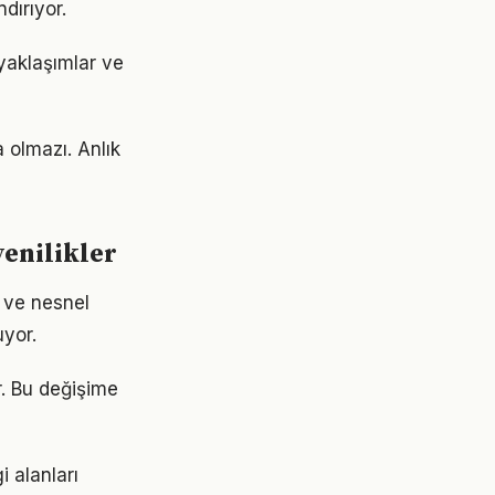
dırıyor.
 yaklaşımlar ve
a olmazı. Anlık
yenilikler
k ve nesnel
uyor.
r. Bu değişime
i alanları