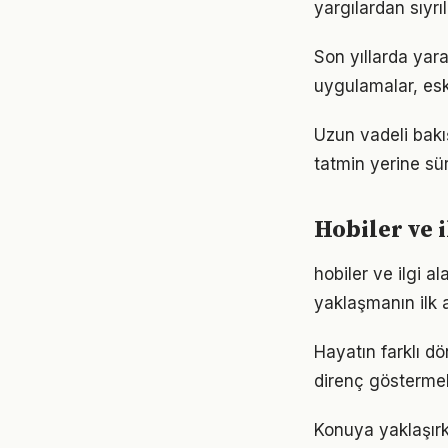
yargılardan sıyrı
Son yıllarda yar
uygulamalar, eski
Uzun vadeli bakış
tatmin yerine sü
Hobiler ve i
hobiler ve ilgi 
yaklaşmanın ilk 
Hayatın farklı dö
direnç göstermek
Konuya yaklaşırke