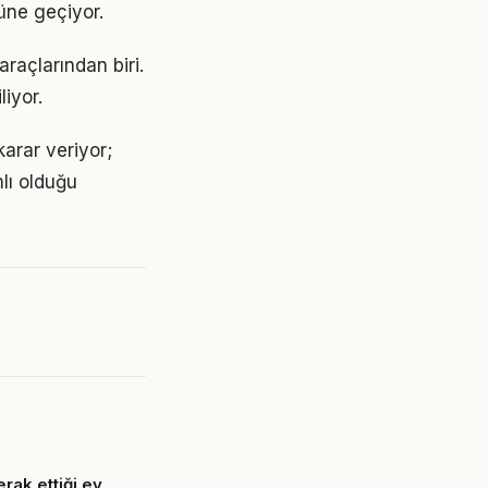
nüne geçiyor.
araçlarından biri.
liyor.
karar veriyor;
lı olduğu
rak ettiği ev