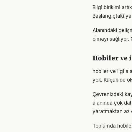
Bilgi birikimi ar
Başlangıçtaki ya
Alanındaki gelişm
olmayı sağlıyor. 
Hobiler ve i
hobiler ve ilgi 
yok. Küçük de ol
Çevrenizdeki kayn
alanında çok daha
yaratmaktan az ö
Toplumda hobiler v