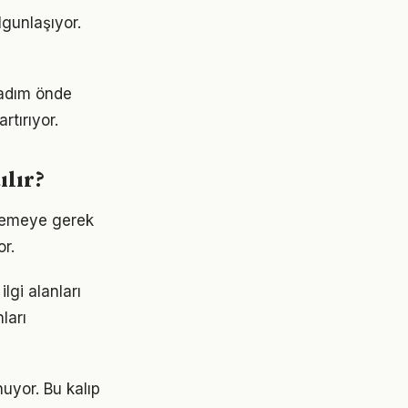
lgunlaşıyor.
r adım önde
rtırıyor.
ılır?
klemeye gerek
r.
lgi alanları
ları
nuyor. Bu kalıp