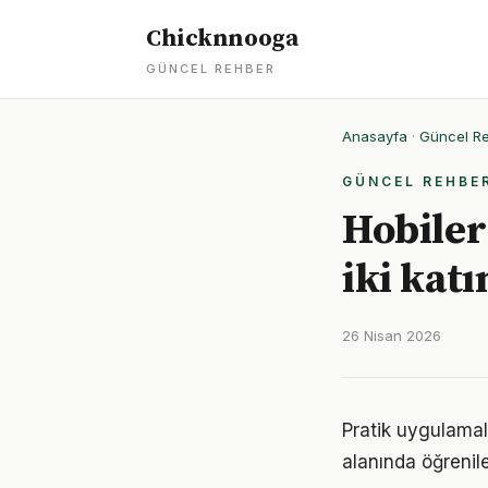
Chicknnooga
GÜNCEL REHBER
Anasayfa
·
Güncel R
GÜNCEL REHBE
Hobiler 
iki katı
26 Nisan 2026
Pratik uygulamala
alanında öğrenil