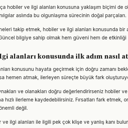
tıkça hobiler ve ilgi alanları konusuna yaklaşım biçimi de o
nılgılar aslında bu olgunlaşma sürecinin doğal parçaları.
eleri takip etmek, hobiler ve ilgi alanları konusunda bi
Güncel bilgiye sahip olmak hem güveni hem de etkinliği a
lgi alanları konusunda ilk adım nasıl at
alanları konusunu hayata geçirmek için doğru zamanı be
sa hemen atmak, ilerleyen süreçte büyük fark oluşturuyo
akları ve olanakları doğru değerlendirirseniz hobiler ve i
 hızlı ilerleme kaydedebilirsiniz. Fırsatları fark etmek, on
nemli değil.
e ilgi alanları ile ilgili pek çok klişe ve yanlış kanı bulu