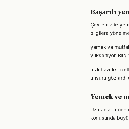
Başarılı ye
Çevremizde yeme
bilgilere yönelm
yemek ve mutfak a
yükseltiyor. Bil
hızlı hazırlık öz
unsuru göz ardı 
Yemek ve mu
Uzmanların önerd
konusunda büyük d