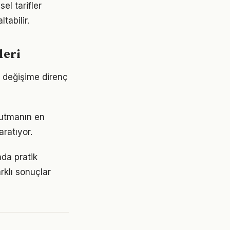
el tarifler
tabilir.
leri
u değişime direnç
tutmanın en
aratıyor.
da pratik
rklı sonuçlar