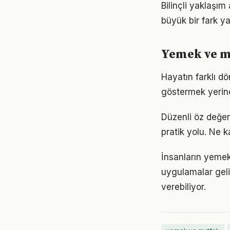
Bilinçli yaklaşı
büyük bir fark ya
Yemek ve mu
Hayatın farklı d
göstermek yerine
Düzenli öz değe
pratik yolu. Ne k
İnsanların yemek
uygulamalar geli
verebiliyor.