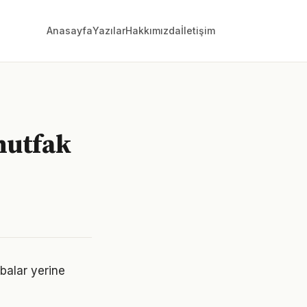
Anasayfa
Yazılar
Hakkımızda
İletişim
mutfak
abalar yerine