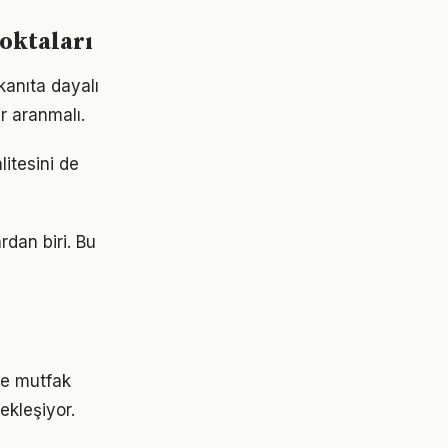
oktaları
anıta dayalı
r aranmalı.
litesini de
rdan biri. Bu
ve mutfak
ekleşiyor.